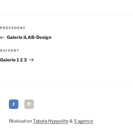
Navigation
de
Article
PRÉCÉDENT
l’article
précédent
Galerie iLAB-Design
Article
SUIVANT
suivant
Galerie 1 2 3
Réalisation
Tabata Hyppolite
&
S agence