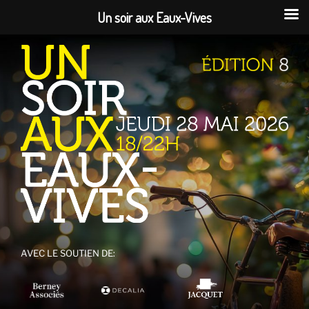
Un soir aux Eaux-Vives
Aller
au
contenu
principal
AVEC LE SOUTIEN DE: